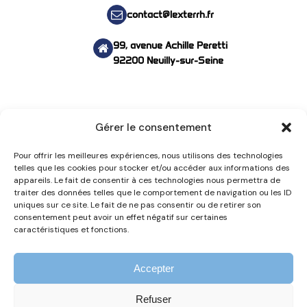
contact@lexterrh.fr
99, avenue Achille Peretti
92200 Neuilly-sur-Seine
Suivez-nous !
Gérer le consentement
Pour offrir les meilleures expériences, nous utilisons des technologies
telles que les cookies pour stocker et/ou accéder aux informations des
appareils. Le fait de consentir à ces technologies nous permettra de
traiter des données telles que le comportement de navigation ou les ID
uniques sur ce site. Le fait de ne pas consentir ou de retirer son
consentement peut avoir un effet négatif sur certaines
caractéristiques et fonctions.
S'inscrire à la Newsletter Paie
Accepter
Refuser
©2025 L’EXTER RH | Cabinet de conseils en