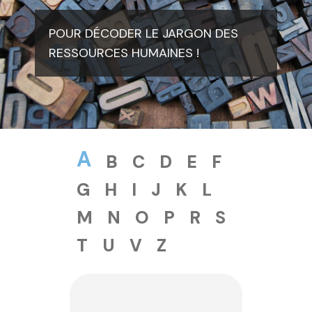
POUR DÉCODER LE JARGON DES
RESSOURCES HUMAINES !
A
B
C
D
E
F
G
H
I
J
K
L
M
N
O
P
R
S
T
U
V
Z